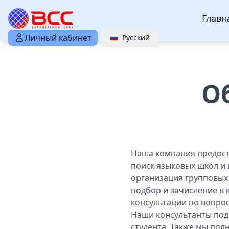
Главн
Личный кабинет
Русский
О
Наша компания предост
поиск языковых школ и
организация групповых
подбор и зачисление в
консультации по вопро
Наши консультанты под
студента. Также мы пол