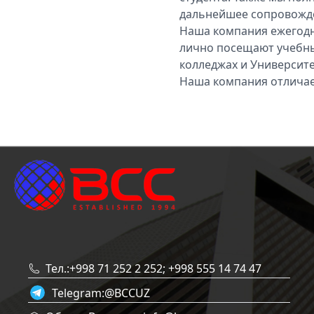
дальнейшее сопровожде
Наша компания ежегодн
лично посещают учебные
колледжах и Университе
Наша компания отличае
Тел.:+998 71 252 2 252; +998 555 14 74 47
Telegram:
@BCCUZ