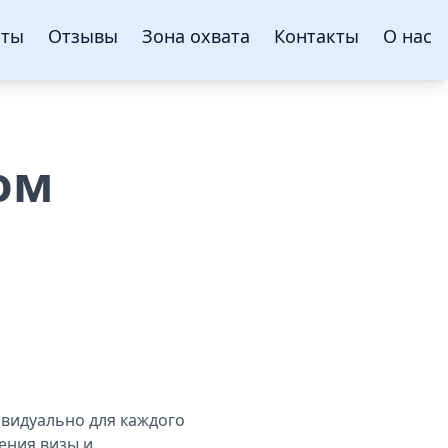
нты
Отзывы
Зона охвата
Контакты
О нас
ом
видуально для каждого
ения визы и