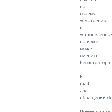
по
своему
усмотрению
в
установленно
порядке
может
сменить
Регистратора.
E-
mail
для
обращений:do
Примечание: