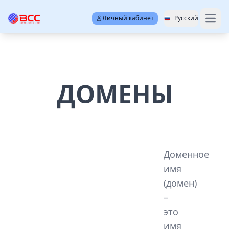
Личный кабинет
Русский
Open
ДОМЕНЫ
Доменное
имя
(домен)
–
это
имя