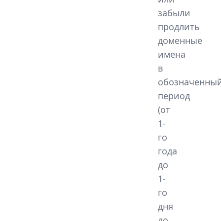
забыли
продлить
доменные
имена
в
обозначенны
период
(от
1-
го
года
до
1-
го
дня
до